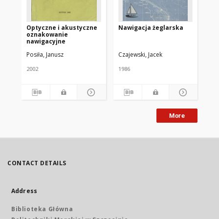
Optyczne i akustyczne
Nawigacja żeglarska
Oz
oznakowanie
sy
nawigacyjne
[I
As
Posiła, Janusz
Czajewski, Jacek
Kow
Li
Au
2002
1986
200
More
CONTACT DETAILS
Address
Biblioteka Główna