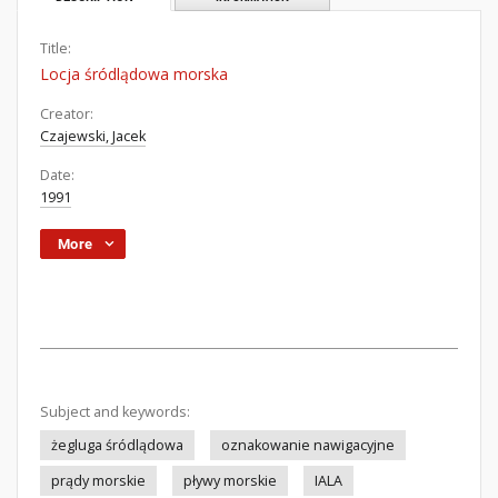
Title:
Locja śródlądowa morska
Creator:
Czajewski, Jacek
Date:
1991
More
Subject and keywords:
żegluga śródlądowa
oznakowanie nawigacyjne
prądy morskie
pływy morskie
IALA