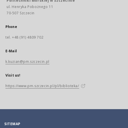
Politechniki Morskiej w Szczecinie
ul. Henryka Pobożnego 11
70-507 Szczecin
Phone
tel. +48 (91) 4809 702
E-Mail
k.kuzian@pm.szczecin.pl
Visit us!
https://www.pm.szczecin.pl/pl/biblioteka/
SITEMAP