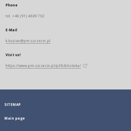
Phone
tel. +48 (91) 4809 702
E-Mail
k.kuzian@pm.szczecin.pl
Visit us!
https://www.pm.szczecin.pl/pl/biblioteka/
SITEMAP
Main page