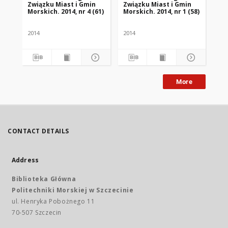
Związku Miast i Gmin
Związku Miast i Gmin
Zw
Morskich. 2014, nr 4 (61)
Morskich. 2014, nr 1 (58)
Mor
2014
2014
201
More
CONTACT DETAILS
Address
Biblioteka Główna
Politechniki Morskiej w Szczecinie
ul. Henryka Pobożnego 11
70-507 Szczecin