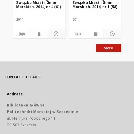
Związku Miast i Gmin
Związku Miast i Gmin
Zw
Morskich. 2014, nr 4 (61)
Morskich. 2014, nr 1 (58)
Mor
2014
2014
201
More
CONTACT DETAILS
Address
Biblioteka Główna
Politechniki Morskiej w Szczecinie
ul. Henryka Pobożnego 11
70-507 Szczecin