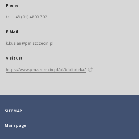
Phone
tel. +48 (91) 4809 702
E-Mail
k.kuzian@pm.szczecin.pl
Visit us!
https://www.pm.szczecin.pl/pl/biblioteka/
SITEMAP
Main page