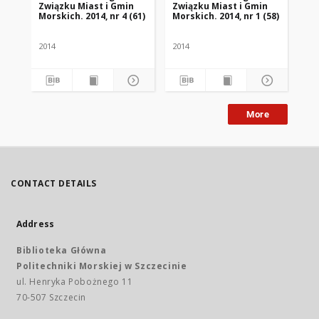
Związku Miast i Gmin
Związku Miast i Gmin
Zw
Morskich. 2014, nr 4 (61)
Morskich. 2014, nr 1 (58)
Mor
2014
2014
201
More
CONTACT DETAILS
Address
Biblioteka Główna
Politechniki Morskiej w Szczecinie
ul. Henryka Pobożnego 11
70-507 Szczecin