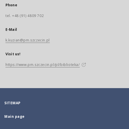
Phone
tel. +48 (91) 4809 702
E-Mail
k.kuzian@pm.szczecin.pl
Visit us!
https://www.pm.szczecin.pl/pl/biblioteka/
SITEMAP
Main page