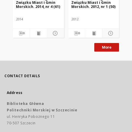
Związku Miast i Gmin
Związku Miast i Gmin
Zw
Morskich. 2014, nr 4 (61)
Morskich. 2012, nr 1 (50)
Mor
2014
2012
201
More
CONTACT DETAILS
Address
Biblioteka Główna
Politechniki Morskiej w Szczecinie
ul. Henryka Pobożnego 11
70-507 Szczecin