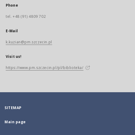
Phone
tel. +48 (91) 4809 702
E-Mail
k.kuzian@pm.szczecin.pl
Visit us!
https://www.pm.szczecin.pl/pl/biblioteka/
SITEMAP
Main page