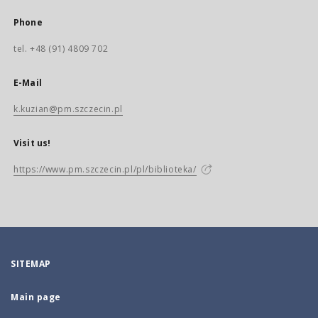
Phone
tel. +48 (91) 4809 702
E-Mail
k.kuzian@pm.szczecin.pl
Visit us!
https://www.pm.szczecin.pl/pl/biblioteka/
SITEMAP
Main page