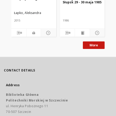
Słupsk 29 - 30 maja 1985
Ak
Szc
Łapko, Aleksandra
2015
1986
201
More
CONTACT DETAILS
Address
Biblioteka Główna
Politechniki Morskiej w Szczecinie
ul. Henryka Pobożnego 11
70-507 Szczecin