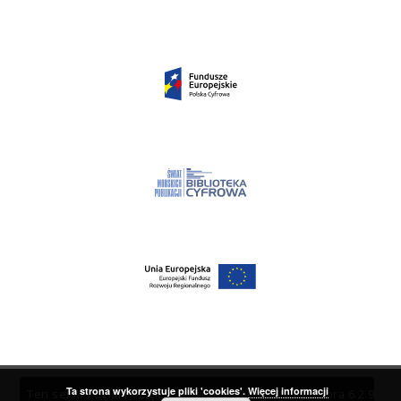
Ta strona wykorzystuje pliki 'cookies'.
Więcej informacji
Ten serwis działa dzięki oprogramowaniu
DInGO dLibra 6.2.9