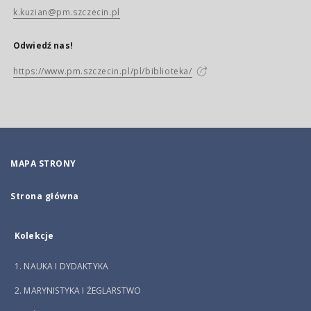
k.kuzian@pm.szczecin.pl
Odwiedź nas!
https://www.pm.szczecin.pl/pl/biblioteka/
MAPA STRONY
Strona główna
Kolekcje
1. NAUKA I DYDAKTYKA
2. MARYNISTYKA I ŻEGLARSTWO