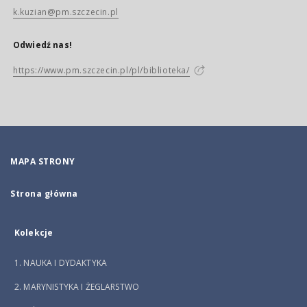
k.kuzian@pm.szczecin.pl
Odwiedź nas!
https://www.pm.szczecin.pl/pl/biblioteka/
MAPA STRONY
Strona główna
Kolekcje
1. NAUKA I DYDAKTYKA
2. MARYNISTYKA I ŻEGLARSTWO