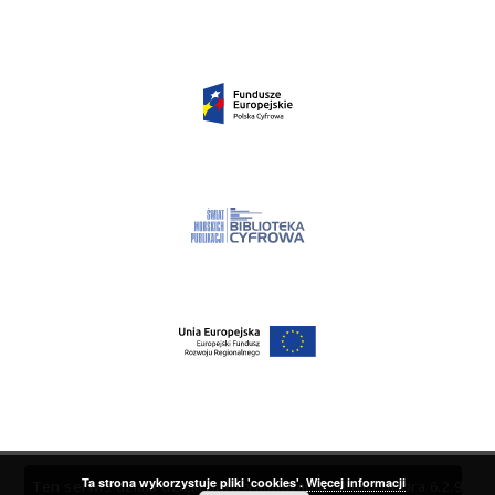
Ta strona wykorzystuje pliki 'cookies'.
Więcej informacji
Ten serwis działa dzięki oprogramowaniu
DInGO dLibra 6.2.9