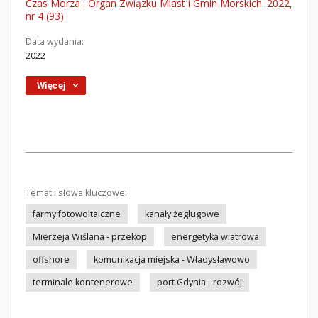
Czas Morza : Organ Związku Miast i Gmin Morskich. 2022,
nr 4 (93)
Data wydania:
2022
Więcej
Temat i słowa kluczowe:
farmy fotowoltaiczne
kanały żeglugowe
Mierzeja Wiślana - przekop
energetyka wiatrowa
offshore
komunikacja miejska - Władysławowo
terminale kontenerowe
port Gdynia - rozwój