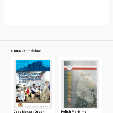
OBIEKTY
podobne
Czas Morza : Organ
Polish Maritime
Cz