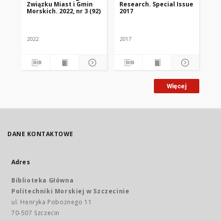
Związku Miast i Gmin
Research. Special Issue
Zw
Morskich. 2022, nr 3 (92)
2017
Mor
2022
2017
202
Więcej
DANE KONTAKTOWE
Adres
Biblioteka Główna
Politechniki Morskiej w Szczecinie
ul. Henryka Pobożnego 11
70-507 Szczecin