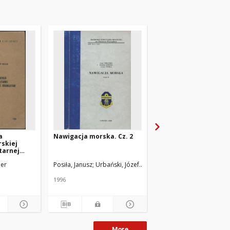
a
Nawigacja morska. Cz. 2
Podstawy nawigacji
skiej
morskiej i śródlądow
tarnej
Maritime
der
Posiła, Janusz
Urbański, Józef
Kopacz, Zdzisław
Czaplewski, Krzysztof
zation )
1996
2014
More