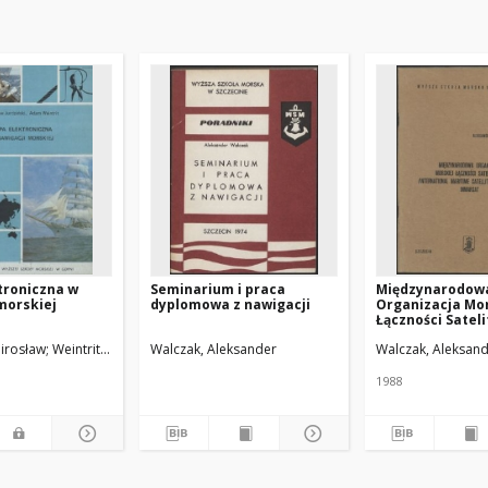
troniczna w
Seminarium i praca
Międzynarodow
morskiej
dyplomowa z nawigacji
Organizacja Mor
Łączności Sateli
(International 
Mirosław
Weintrit, Adam
Walczak, Aleksander
Walczak, Aleksan
Satellite Organi
INMARSAT
1988