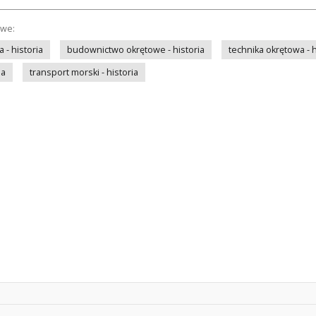
owe:
- historia
budownictwo okrętowe - historia
technika okrętowa - h
ia
transport morski - historia