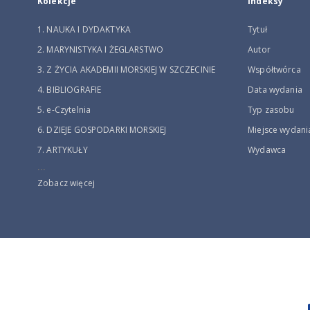
Kolekcje
Indeksy
1. NAUKA I DYDAKTYKA
Tytuł
2. MARYNISTYKA I ŻEGLARSTWO
Autor
3. Z ŻYCIA AKADEMII MORSKIEJ W SZCZECINIE
Współtwórca
4. BIBLIOGRAFIE
Data wydania
5. e-Czytelnia
Typ zasobu
6. DZIEJE GOSPODARKI MORSKIEJ
Miejsce wydani
7. ARTYKUŁY
Wydawca
...
Zobacz więcej