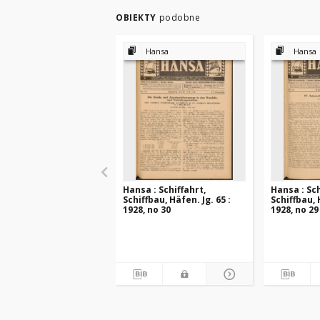
OBIEKTY
podobne
Hansa
Hansa
Hansa : Schiffahrt,
Hansa : Sch
Schiffbau, Häfen. Jg. 65 :
Schiffbau, 
1928, no 30
1928, no 29